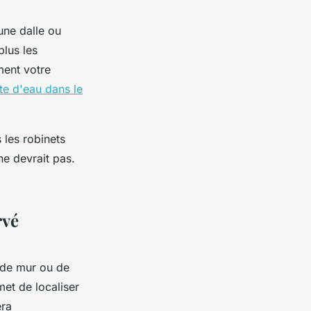
 une dalle ou
plus les
ment votre
te d'eau dans le
 les robinets
 ne devrait pas.
rvé
 de mur ou de
et de localiser
éra