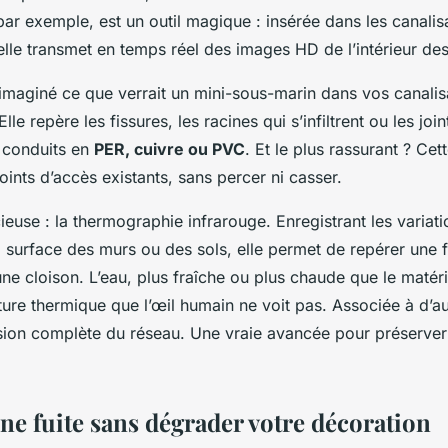
r exemple, est un outil magique : insérée dans les canalis
elle transmet en temps réel des images HD de l’intérieur de
imaginé ce que verrait un mini-sous-marin dans vos canalisa
le repère les fissures, les racines qui s’infiltrent ou les joi
conduits en
PER, cuivre ou PVC
. Et le plus rassurant ? Cet
ints d’accès existants, sans percer ni casser.
cieuse : la thermographie infrarouge. Enregistrant les variat
 surface des murs ou des sols, elle permet de repérer une fu
e cloison. L’eau, plus fraîche ou plus chaude que le matér
ture thermique que l’œil humain ne voit pas. Associée à d’a
vision complète du réseau. Une vraie avancée pour préserve
ne fuite sans dégrader votre décoration