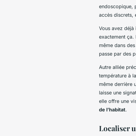
endoscopique, pa
accès discrets, 
Vous avez déjà 
exactement ça. El
même dans des 
passe par des po
Autre alliée pré
température à la
même derrière un
laisse une signa
elle offre une 
de l’habitat
.
Localiser u