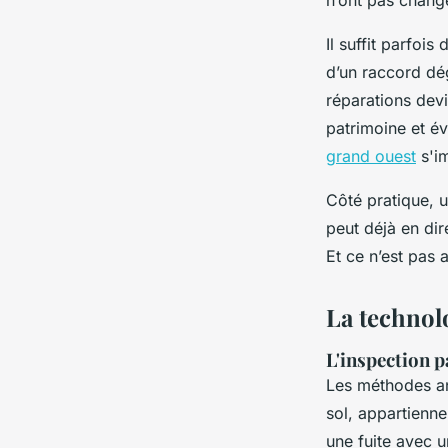
n’ont pas chang
Il suffit parfoi
d’un raccord dég
réparations dev
patrimoine et év
grand ouest
s'im
Côté pratique, u
peut déjà en dire
Et ce n’est pas 
La technol
L'inspection 
Les méthodes an
sol, appartienne
une fuite avec u