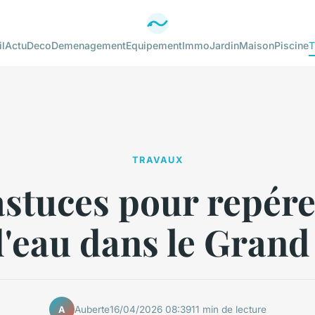
l
Actu
Deco
Demenagement
Equipement
Immo
Jardin
Maison
Piscine
T
TRAVAUX
astuces pour repére
d'eau dans le Gran
Auberte
16/04/2026 08:39
11 min de lecture
A