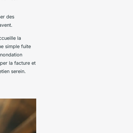
ser des
avent.
cueille la
ne simple fuite
inondation
mper la facture et
etien serein.