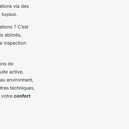
ations via des
s tuyaux.
tions ? C’est
nts abîmés,
te inspection
ions de
ite active,
iau environnant,
utres techniques,
r votre
confort