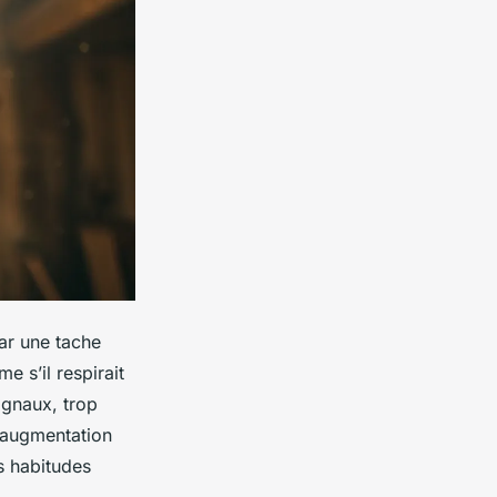
Par une tache
 s’il respirait
ignaux, trop
e augmentation
s habitudes