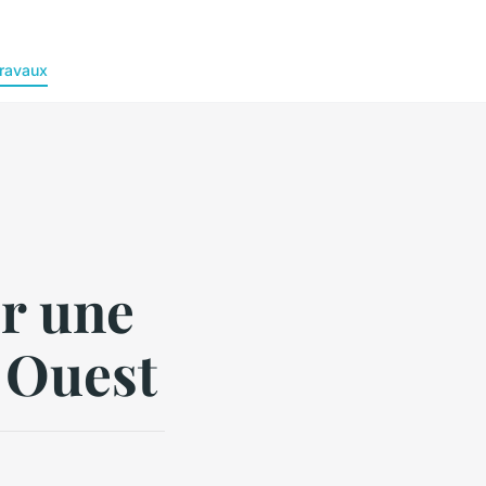
ravaux
r une
d Ouest