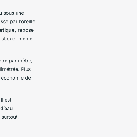
ou sous une
sse par l’oreille
stique
, repose
éristique, même
ètre par mètre,
limétrée. Plus
ne économie de
l est
 d’eau
 surtout,