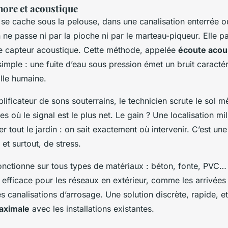
nore et acoustique
 se cache sous la pelouse, dans une canalisation enterrée 
n ne passe ni par la pioche ni par le marteau-piqueur. Elle pa
 le capteur acoustique. Cette méthode, appelée
écoute acou
simple : une fuite d’eau sous pression émet un bruit caract
ille humaine.
plificateur de sons souterrains, le technicien scrute le sol m
es où le signal est le plus net. Le gain ? Une localisation mil
r tout le jardin : on sait exactement où intervenir. C’est u
 et surtout, de stress.
nctionne sur tous types de matériaux : béton, fonte, PVC… I
 efficace pour les réseaux en extérieur, comme les arrivées
es canalisations d’arrosage. Une solution discrète, rapide, et
maximale
avec les installations existantes.