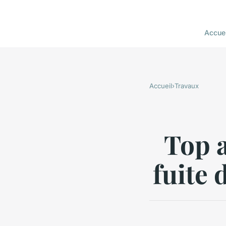
Accuei
Accueil
›
Travaux
Top 
fuite 