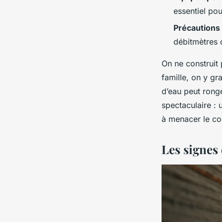
essentiel pou
Précautions
débitmètres c
On ne construit 
famille, on y gr
d’eau peut rong
spectaculaire : u
à menacer le con
Les signes 