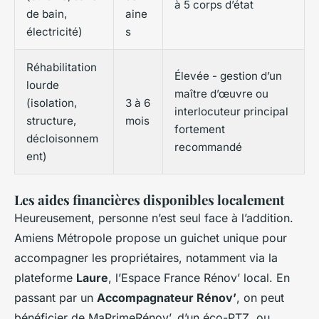
à 5 corps d’état
de bain,
aine
électricité)
s
Réhabilitation
Élevée - gestion d’un
lourde
maître d’œuvre ou
(isolation,
3 à 6
interlocuteur principal
structure,
mois
fortement
décloisonnem
recommandé
ent)
Les aides financières disponibles localement
Heureusement, personne n’est seul face à l’addition.
Amiens Métropole propose un guichet unique pour
accompagner les propriétaires, notamment via la
plateforme
Laure
, l’Espace France Rénov’ local. En
passant par un
Accompagnateur Rénov’
, on peut
bénéficier de MaPrimeRénov’, d’un éco-PTZ, ou