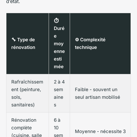
d’état.
⏱️
Duré
e
🔧 Type de
⚙️ Complexité
moy
rénovation
technique
enne
esti
mée
Rafraîchissem
2 à 4
ent (peinture,
sem
Faible - souvent un
sols,
aine
seul artisan mobilisé
sanitaires)
s
Rénovation
6 à
complète
10
Moyenne - nécessite 3
(cuisine, salle
sem