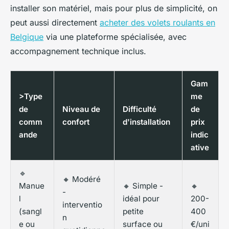
installer son matériel, mais pour plus de simplicité, on
peut aussi directement
acheter des volets roulants en
Belgique
via une plateforme spécialisée, avec
accompagnement technique inclus.
Gam
>Type
me
de
Niveau de
Difficulté
de
comm
confort
d'installation
prix
ande
indic
ative
🔹
🔸 Modéré
Manue
🔸 Simple -
🔸
-
l
idéal pour
200-
interventio
(sangl
petite
400
n
e ou
surface ou
€/uni