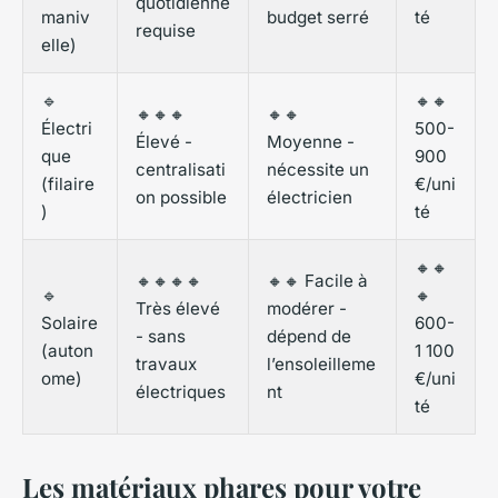
quotidienne
maniv
budget serré
té
requise
elle)
🔹
🔸🔸
🔸🔸🔸
🔸🔸
Électri
500-
Élevé -
Moyenne -
que
900
centralisati
nécessite un
(filaire
€/uni
on possible
électricien
)
té
🔸🔸
🔸🔸🔸🔸
🔸🔸 Facile à
🔹
🔸
Très élevé
modérer -
Solaire
600-
- sans
dépend de
(auton
1 100
travaux
l’ensoleilleme
ome)
€/uni
électriques
nt
té
Les matériaux phares pour votre