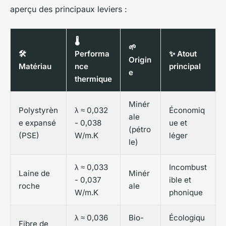
aperçu des principaux leviers :
🌡️
🌱
🛠️
Performa
✨ Atout
Origin
Matériau
nce
principal
e
thermique
Minér
Polystyrèn
λ ≈ 0,032
Économiq
ale
e expansé
- 0,038
ue et
(pétro
(PSE)
W/m.K
léger
le)
λ ≈ 0,033
Incombust
Laine de
Minér
- 0,037
ible et
roche
ale
W/m.K
phonique
λ ≈ 0,036
Bio-
Écologiqu
Fibre de