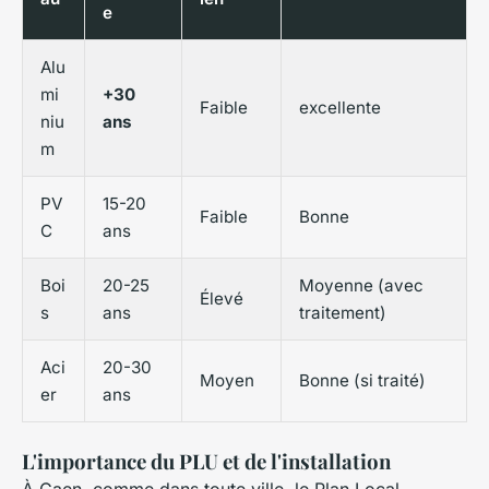
e
Alu
mi
+30
Faible
excellente
niu
ans
m
PV
15-20
Faible
Bonne
C
ans
Boi
20-25
Moyenne (avec
Élevé
s
ans
traitement)
Aci
20-30
Moyen
Bonne (si traité)
er
ans
L'importance du PLU et de l'installation
À Caen, comme dans toute ville, le Plan Local