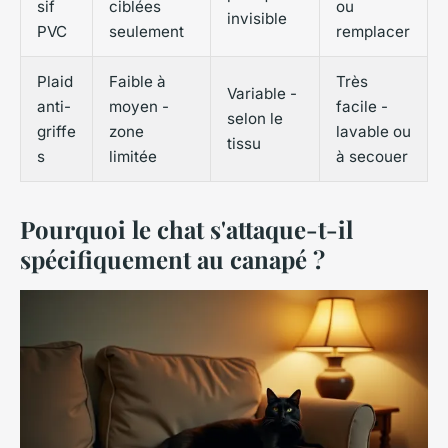
sif
ciblées
ou
invisible
PVC
seulement
remplacer
Plaid
Faible à
Très
Variable -
anti-
moyen -
facile -
selon le
griffe
zone
lavable ou
tissu
s
limitée
à secouer
Pourquoi le chat s'attaque-t-il
spécifiquement au canapé ?