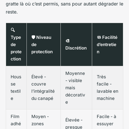
gratte là où c’est permis, sans pour autant dégrader le
reste.
🔍
Type
🛡️ Niveau
🧼 Facilité
🎨
de
de
d’entretie
Discrétion
prote
protection
n
ction
Moyenne
Hous
Élevé -
Très
- visible
se
couvre
facile -
mais
textil
l’intégralité
lavable en
décorativ
e
du canapé
machine
e
Film
Moyen -
Facile - à
Élevée -
adhé
zones
essuyer
presque